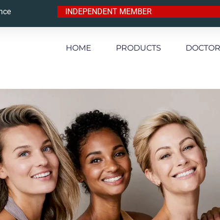
ence
‎ ‎ ‎ ‎ INDEPENDENT MEMBER‎‎‎ ‎‎ ‎ ‎
HOME
PRODUCTS
DOCTO